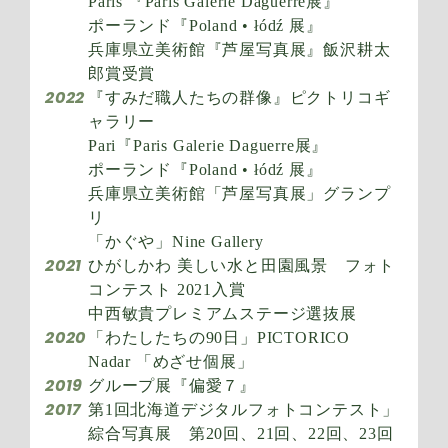
Paris 『Paris Galerie Daguerre展』
ポーランド『Poland • łódź 展』
兵庫県立美術館『芦屋写真展』飯沢耕太
郎賞受賞
2022
『すみだ職人たちの群像』ピクトリコギ
ャラリー
Pari『Paris Galerie Daguerre展』
ポーランド『Poland • łódź 展』
兵庫県立美術館「芦屋写真展」グランプ
リ
「かぐや」Nine Gallery
2021
ひがしかわ 美しい水と田園風景 フォト
コンテスト 2021入賞
中西敏貴プレミアムステージ選抜展
2020
「わたしたちの90日」PICTORICO
Nadar 「めざせ個展」
2019
グループ展『偏愛７』
2017
第1回北海道デジタルフォトコンテスト」
綜合写真展 第20回、21回、22回、23回